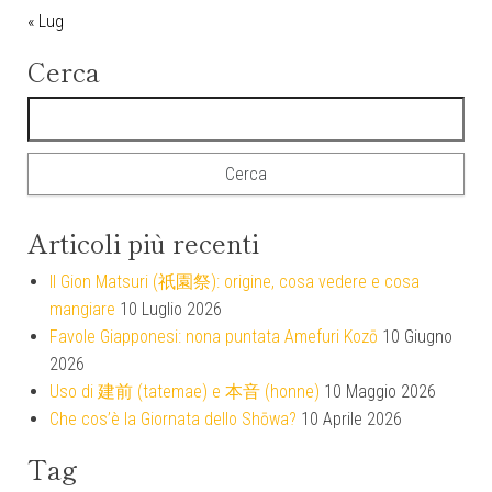
« Lug
Cerca
Ricerca per:
Articoli più recenti
Il Gion Matsuri (祇園祭): origine, cosa vedere e cosa
mangiare
10 Luglio 2026
Favole Giapponesi: nona puntata Amefuri Kozō
10 Giugno
2026
Uso di 建前 (tatemae) e 本音 (honne)
10 Maggio 2026
Che cos’è la Giornata dello Shōwa?
10 Aprile 2026
Tag