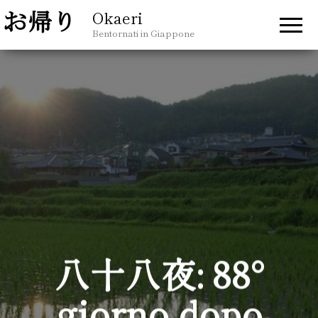
Okaeri
Bentornati in Giappone
八十八夜: 88°
giorno dopo