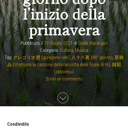
l’inizio della
primavera
Pubblicato il
10 Giugno 2021
di
Giada Marangon
Categoria:
Cultura
,
Musica
Tag
グレゴリオ暦 (guregorio reki)
,
八十八夜 (88° giorno)
,
茶摘
み (chatsumi la canzone della raccolta delle foglie di tè)
,
雑節
(zassetsu)
Scrivi un commento
Condividilo