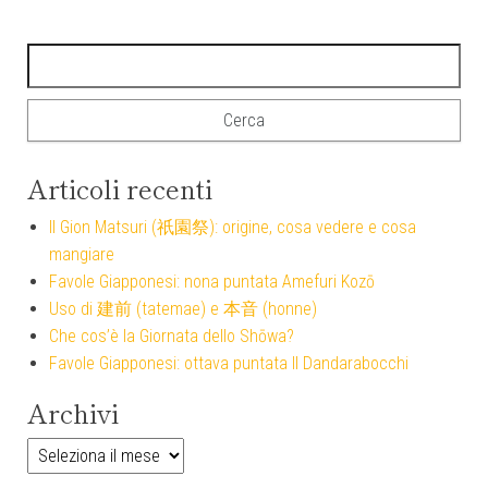
Ricerca per:
Articoli recenti
Il Gion Matsuri (祇園祭): origine, cosa vedere e cosa
mangiare
Favole Giapponesi: nona puntata Amefuri Kozō
Uso di 建前 (tatemae) e 本音 (honne)
Che cos’è la Giornata dello Shōwa?
Favole Giapponesi: ottava puntata Il Dandarabocchi
Archivi
Archivi