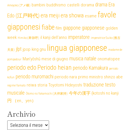
drama
Era
bambini
buddhismo
castelli
dorama
Ameyoko (アメ横)
favole
era meiji
era showa
Edo (江戸時代)
esame
giapponesi
fiabe
giappone
giapponese
film
golden
imperatore
week
il kanji dell'anno
Himiko (卑弥呼)
imperatrice Suiko (推古
lingua giapponese
jlpt
jpop
king gnu
天皇)
madame de
musica
natale
Man'yōshū
mese di giugno
onomatopee
pompadour
periodo edo
Periodo heian
periodo Kamakura
periodo
periodo muromachi
periodo nara
primo ministro shinzo abe
kofun
traduzione testo
reiwa
storia
Toyotomi Hideyoshi
regime Yamato
musicale
今年の漢字 (kotoshi no kanji
Ōtomo no Yakamochi (大伴家持)
円 （en、yen）
Archivio
Archivio