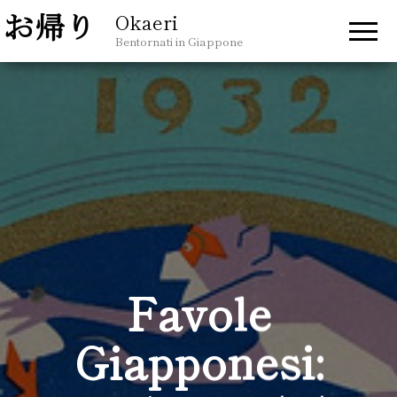
Okaeri
Bentornati in Giappone
Favole
Giapponesi: