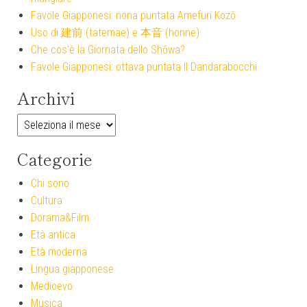
Favole Giapponesi: nona puntata Amefuri Kozō
Uso di 建前 (tatemae) e 本音 (honne)
Che cos’è la Giornata dello Shōwa?
Favole Giapponesi: ottava puntata Il Dandarabocchi
Archivi
Categorie
Chi sono
Cultura
Dorama&Film
Età antica
Età moderna
Lingua giapponese
Medioevo
Musica