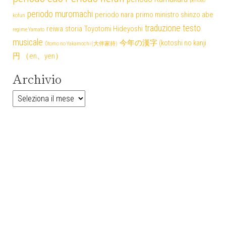
periodo
periodo muromachi
periodo nara
primo ministro shinzo abe
kofun
traduzione testo
reiwa
storia
Toyotomi Hideyoshi
regime Yamato
musicale
今年の漢字 (kotoshi no kanji
Ōtomo no Yakamochi (大伴家持)
円 （en、yen）
Archivio