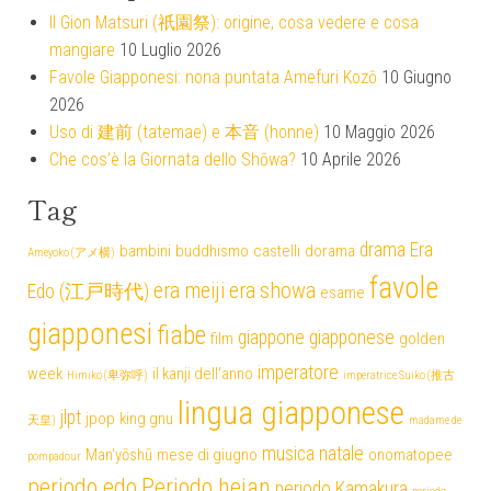
Il Gion Matsuri (祇園祭): origine, cosa vedere e cosa
mangiare
10 Luglio 2026
Favole Giapponesi: nona puntata Amefuri Kozō
10 Giugno
2026
Uso di 建前 (tatemae) e 本音 (honne)
10 Maggio 2026
Che cos’è la Giornata dello Shōwa?
10 Aprile 2026
Tag
drama
Era
bambini
buddhismo
castelli
dorama
Ameyoko (アメ横)
favole
era meiji
era showa
Edo (江戸時代)
esame
giapponesi
fiabe
giappone
giapponese
film
golden
imperatore
week
il kanji dell'anno
Himiko (卑弥呼)
imperatrice Suiko (推古
lingua giapponese
jlpt
jpop
king gnu
天皇)
madame de
musica
natale
Man'yōshū
mese di giugno
onomatopee
pompadour
periodo edo
Periodo heian
periodo Kamakura