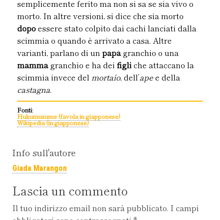
semplicemente ferito ma non si sa se sia vivo o
morto. In altre versioni, si dice che sia morto
dopo
essere stato colpito dai cachi lanciati dalla
scimmia o quando è arrivato a casa. Altre
varianti, parlano di un
papà
granchio o una
mamma
granchio e ha dei
figli
che attaccano la
scimmia invece del
mortaio
, dell’
ape
e della
castagna
.
Fonti
:
Hukumusume (favola in giapponese)
Wikipedia (in giapponese)
Info sull'autore
Giada Marangon
Lascia un commento
Il tuo indirizzo email non sarà pubblicato.
I campi