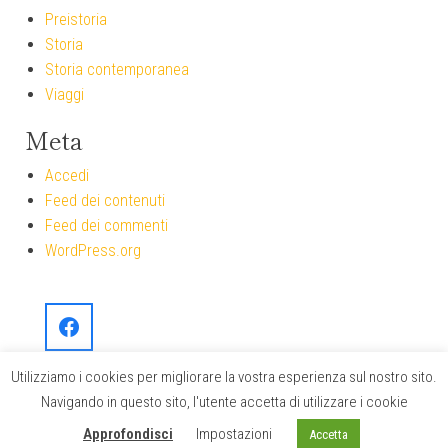
Preistoria
Storia
Storia contemporanea
Viaggi
Meta
Accedi
Feed dei contenuti
Feed dei commenti
WordPress.org
Utilizziamo i cookies per migliorare la vostra esperienza sul nostro sito.
Navigando in questo sito, l'utente accetta di utilizzare i cookie
Okaeri.it
|
Bentornati in Giappone
Approfondisci
Impostazioni
Accetta