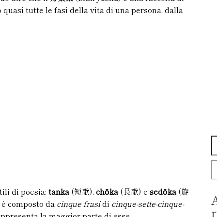
quasi tutte le fasi della vita di una persona, dalla
tili di poesia:
tanka
(短歌),
ch
ō
ka
(長歌) e
sedōka
(旋
A
è composto da
cinque frasi
di
cinque-sette-cinque-
r
appresenta la maggior parte di esse.