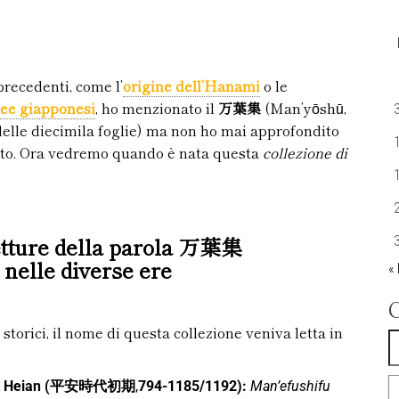
 precedenti, come l’
origine dell’Hanami
o le
ee giapponesi
, ho menzionato il
万葉集
(Man’yōshū,
delle diecimila foglie) ma non ho mai approfondito
to. Ora vedremo quando è nata questa
collezione di
etture della parola 万葉集
nelle diverse ere
«
 storici, il nome di questa collezione veniva letta in
iodo Heian (平安時代初期
,
794-1185/1192):
Man’efushifu