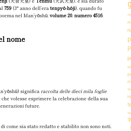
enji
(天智天皇) e
Tenmu
(天武天皇), e sia durato
al
759
(3° anno dell’era
tenpyō-hōji
), quando fu
 poema nel Man’yōshū,
volume 20
,
numero 4516
.
ma
m
n
del nome
p
P
p
ko
p
mi
n’yōshū) significa
raccolta delle dieci mila
foglie
Ya
H
sa che volesse esprimere la celebrazione della sua
t
generazioni future.
Y
字 
 di come sia stato redatto e stabilito non sono noti,
（