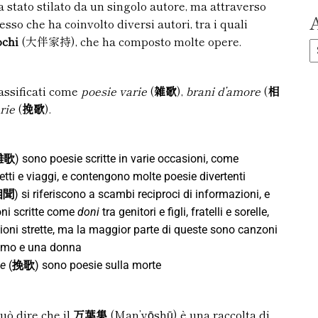
a stato stilato da un singolo autore, ma attraverso
A
so che ha coinvolto diversi autori, tra i quali
chi
(大伴家持), che ha composto molte opere.
assificati come
poesie
varie
(
雑歌
),
brani d’amore
(
相
rie
(
挽歌
).
雑歌
) sono poesie scritte in varie occasioni, come
etti e viaggi, e contengono molte poesie divertenti
相聞
) si riferiscono a scambi reciproci di informazioni, e
ni scritte come
doni
tra genitori e figli, fratelli e sorelle,
zioni strette, ma la maggior parte di queste sono canzoni
omo e una donna
ie
(
挽歌
) sono poesie sulla morte
può dire che il
万葉集
(Man’yōshū) è una raccolta di