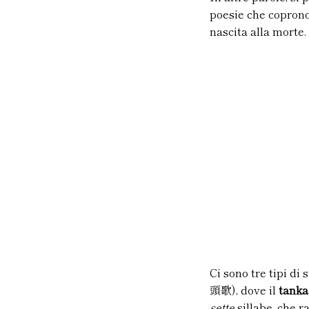
poesie che coprono 
nascita alla morte.
Ci sono tre tipi di s
頭歌), dove il
tanka
sette
sillabe, che r