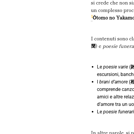
si crede che non si
un complesso proces
1
Ōtomo no Yakamo
I contenuti sono cl
聞
) e
poesie funera
Le
poesie
varie
(
escursioni, banch
I
brani d’amore
(
comprende canzo
amici e altre rela
d’amore tra un u
Le
poesie funerar
In altre parole, si 