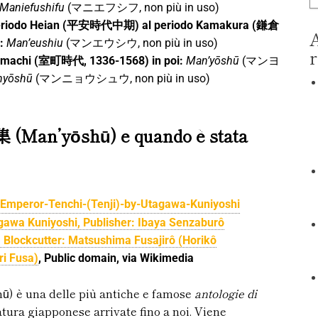
Maniefushifu
(マニエフシフ, non più in uso)
 periodo Heian (平安時代中期) al periodo Kamakura (鎌倉
A
:
Man’eushiu
(マンエウシウ, non più in uso)
r
omachi (室町時代, 1336-1568) in poi:
Man’yōshū
(マンヨ
nyōshū
(マンニョウシュウ, non più in uso)
集 (Man’yōshū) e quando è stata
gawa Kuniyoshi, Publisher: Ibaya Senzaburô
 Blockcutter: Matsushima Fusajirô (Horikô
ri Fusa)
, Public domain, via Wikimedia
ū) è una delle più antiche e famose
antologie di
atura giapponese arrivate fino a noi. Viene