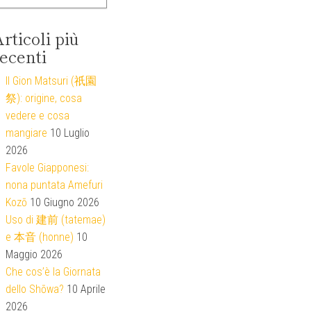
rticoli più
ecenti
Il Gion Matsuri (祇園
祭): origine, cosa
vedere e cosa
mangiare
10 Luglio
2026
Favole Giapponesi:
nona puntata Amefuri
Kozō
10 Giugno 2026
Uso di 建前 (tatemae)
e 本音 (honne)
10
Maggio 2026
Che cos’è la Giornata
dello Shōwa?
10 Aprile
2026