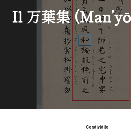
Il 万葉集 (Man’yōsh
Condividilo