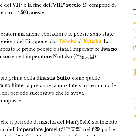
ne del
VII°
e la fine dell’
VIII° secolo
. Si compone di
ne circa
4.500 poesie
.
Am
b
peratori ma anche contadini e le poesie sono state
d
regioni del Giappone, dal
Tōhoku
al
Kyūshū
. La
代
posto le prime poesie è stata l’imperatrice
Iwa no
orte dell’
imperatore Nintoku
(仁徳天皇).
s
g
sie prima della
dinastia Suiko
, come quelle
fi
a no hime
, si presume siano state scritte non da lei
g
del periodo successivo che le aveva
composte.
Hi
de
im
e che il periodo di nascita del Man’yōshū sia iniziato
j
no dell’
imperatore
Jomei
(舒明天皇) nel
629
, padre