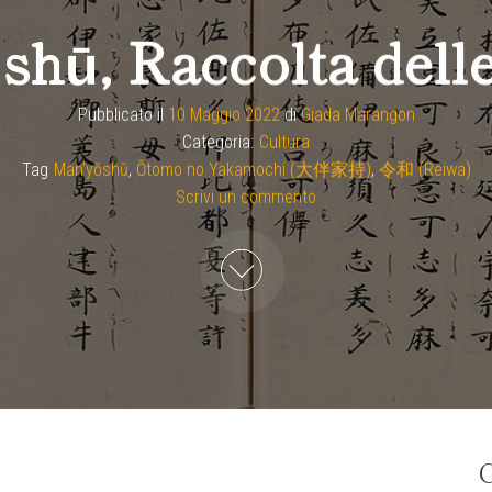
ū, Raccolta delle 
Pubblicato il
10 Maggio 2022
di
Giada Marangon
Categoria:
Cultura
Tag
Man'yōshū
,
Ōtomo no Yakamochi (大伴家持)
,
令和 (Reiwa)
Scrivi un commento
C