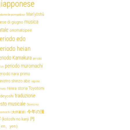
giapponese
Man'yōshū
dame de pompadour
musica
ese di giugno
atale
onomatopee
eriodo edo
eriodo heian
eriodo Kamakura
periodo
periodo muromachi
fun
eriodo nara
primo
nistro shinzo abe
regime
reiwa
storia
Toyotomi
mato
traduzione
ideyoshi
esto musicale
Ōtomo no
今年の漢
akamochi (大伴家持)
(kotoshi no kanji
円
en、yen）