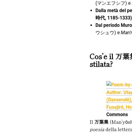
(マンエフシフ) e
Dalla metà del
時代, 1185-1333)
Dal periodo Mur
ウシュウ) e
Man’
Cos’è il 万葉
stilata?
Author: Uta
(Dansendô),
Fusajirô, Ho
Commons
Il
万葉集
(Man’yōsh
poesia
della letter