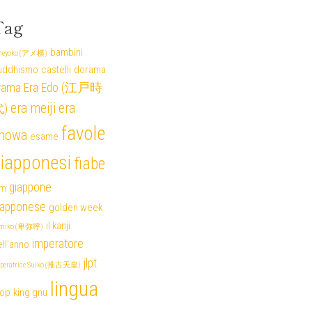
Tag
bambini
eyoko (アメ横)
uddhismo
castelli
dorama
rama
Era Edo (江戸時
era meiji
era
)
favole
howa
esame
iapponesi
fiabe
giappone
lm
iapponese
golden week
il kanji
miko (卑弥呼)
imperatore
ll'anno
jlpt
peratrice Suiko (推古天皇)
lingua
pop
king gnu