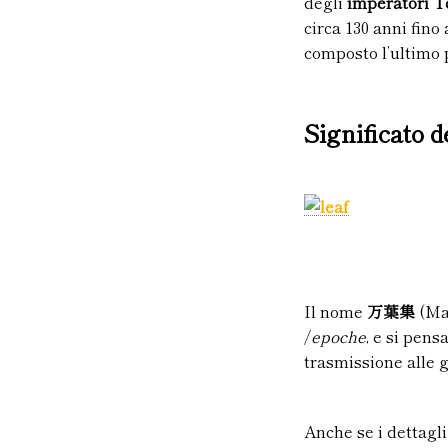
degli
imperatori
T
circa 130 anni fino 
composto l’ultimo
Significato 
Il nome
万葉集
(Ma
/
epoche
, e si pen
trasmissione alle 
Anche se i dettagli