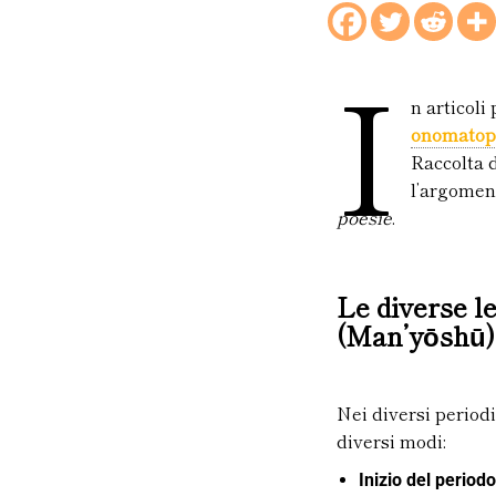
I
n articoli
onomatop
Raccolta 
l’argomen
poesie
.
Le diverse l
(Man’yōshū) 
Nei diversi periodi
diversi modi:
Inizio del per