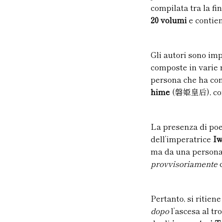
compilata tra la fi
20 volumi
e contie
Gli autori sono im
composte in varie 
persona che ha com
hime
(磐姫皇后), cons
La presenza di poe
dell’imperatrice
Iw
ma da una persona 
provvisoriamente
Pertanto, si ritien
dopo
l’ascesa al tro