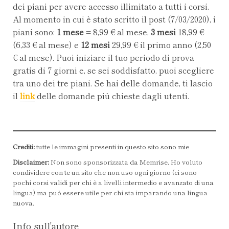
dei piani per avere accesso illimitato a tutti i corsi.
Al momento in cui è stato scritto il post (7/03/2020), i
piani sono:
1 mese
= 8,99 € al mese,
3 mesi
18,99 €
(6,33 € al mese) e
12 mesi
29,99 € il primo anno (2,50
€ al mese). Puoi iniziare il tuo periodo di prova
gratis di 7 giorni e, se sei soddisfatto, puoi scegliere
tra uno dei tre piani. Se hai delle domande, ti lascio
il
link
delle domande più chieste dagli utenti.
Crediti:
tutte le immagini presenti in questo sito sono mie
Disclaimer:
Non sono sponsorizzata da Memrise. Ho voluto
condividere con te un sito che non uso ogni giorno (ci sono
pochi corsi validi per chi è a livelli intermedio e avanzato di una
lingua) ma può essere utile per chi sta imparando una lingua
nuova.
Info sull'autore