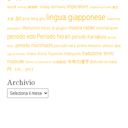
imperatore
week
il kanji dell'anno
Himiko (卑弥呼)
imperatrice Suiko (推古
lingua giapponese
jlpt
jpop
king gnu
天皇)
madame de
musica
natale
Man'yōshū
mese di giugno
onomatopee
pompadour
periodo edo
Periodo heian
periodo Kamakura
periodo
periodo muromachi
periodo nara
primo ministro shinzo abe
kofun
traduzione testo
reiwa
storia
Toyotomi Hideyoshi
regime Yamato
musicale
今年の漢字 (kotoshi no kanji
Ōtomo no Yakamochi (大伴家持)
円 （en、yen）
Archivio
Archivio