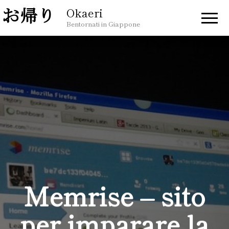
Okaeri
Bentornati in Giappone
Memrise – sito
per imparare la