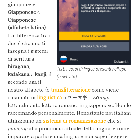
giapponese:
Giapponese
e
Giapponese
(alfabeto latino)
.
La differenza tra i
due è che uno ti
insegna i sistemi
di scrittura
hiragana
,
Tutti i corsi di lingua presenti nell’app
katakana
e
kanji
, il
(e nel sito)
secondo usa il
nostro alfabeto (o
translitterazione
come viene
chiamato in
linguistica
o
ローマ字
–
Rōmaji
,
letteralmente lettere romane- in giapponese. Non lo
raccomando personalmente. Nonostante noi italiani
utilizziamo un
sistema di romanizzazione
che si
avvicina
alla pronuncia attuale della lingua, è come
imparare a parlare una lingua e non saper leggere