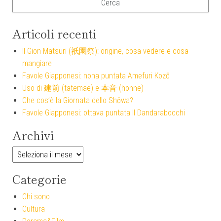
Articoli recenti
Il Gion Matsuri (祇園祭): origine, cosa vedere e cosa
mangiare
Favole Giapponesi: nona puntata Amefuri Kozō
Uso di 建前 (tatemae) e 本音 (honne)
Che cos’è la Giornata dello Shōwa?
Favole Giapponesi: ottava puntata Il Dandarabocchi
Archivi
Archivi
Categorie
Chi sono
Cultura