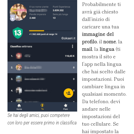
Probabilmente ti
avrà già chiesto
dall’inizio di
caricare una tua
immagine del
profilo
, il
nome
, la
mail
, la
lingua
(ti
mostra il sito e
l’app nella lingua
che hai scelto dalle
impostazioni. Puoi
cambiare lingua in
qualsiasi momento.
Da telefono, devi
andare nelle
Se hai degli amici, puoi competere
impostazioni del
con loro per essere primo in classifica
tuo cellulare. Se
hai impostato la