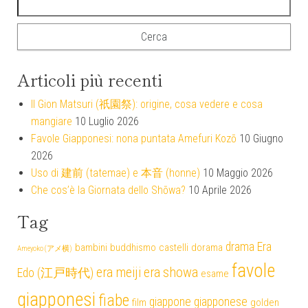
Articoli più recenti
Il Gion Matsuri (祇園祭): origine, cosa vedere e cosa
mangiare
10 Luglio 2026
Favole Giapponesi: nona puntata Amefuri Kozō
10 Giugno
2026
Uso di 建前 (tatemae) e 本音 (honne)
10 Maggio 2026
Che cos’è la Giornata dello Shōwa?
10 Aprile 2026
Tag
drama
Era
bambini
buddhismo
castelli
dorama
Ameyoko (アメ横)
favole
era meiji
era showa
Edo (江戸時代)
esame
giapponesi
fiabe
giappone
giapponese
film
golden