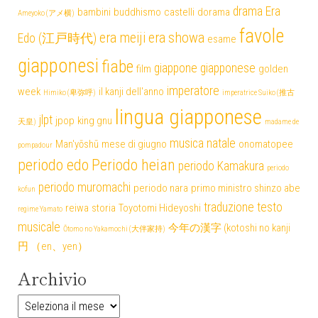
drama
Era
bambini
buddhismo
castelli
dorama
Ameyoko (アメ横)
favole
era meiji
era showa
Edo (江戸時代)
esame
giapponesi
fiabe
giappone
giapponese
film
golden
imperatore
week
il kanji dell'anno
Himiko (卑弥呼)
imperatrice Suiko (推古
lingua giapponese
jlpt
jpop
king gnu
天皇)
madame de
musica
natale
Man'yōshū
mese di giugno
onomatopee
pompadour
periodo edo
Periodo heian
periodo Kamakura
periodo
periodo muromachi
periodo nara
primo ministro shinzo abe
kofun
traduzione testo
reiwa
storia
Toyotomi Hideyoshi
regime Yamato
musicale
今年の漢字 (kotoshi no kanji
Ōtomo no Yakamochi (大伴家持)
円 （en、yen）
Archivio
Archivio