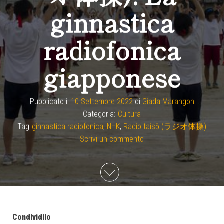
ginnastica
radiofonica
giapponese
Pubblicato il
10 Settembre 2022
di
Giada Marangon
Categoria:
Cultura
Tag
ginnastica radiofonica
,
NHK
,
Radio taisō (ラジオ体操)
Scrivi un commento
Condividilo