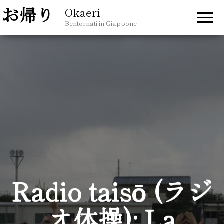
Okaeri
Bentornati in Giappone
Radio taisō (ラジ
オ体操): La