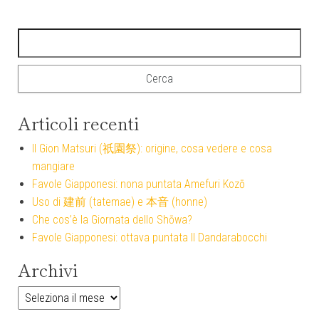
Ricerca per:
Articoli recenti
Il Gion Matsuri (祇園祭): origine, cosa vedere e cosa
mangiare
Favole Giapponesi: nona puntata Amefuri Kozō
Uso di 建前 (tatemae) e 本音 (honne)
Che cos’è la Giornata dello Shōwa?
Favole Giapponesi: ottava puntata Il Dandarabocchi
Archivi
Archivi