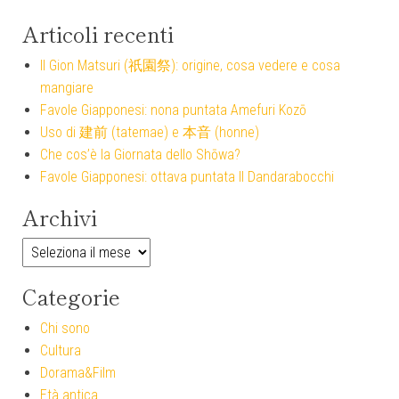
Articoli recenti
Il Gion Matsuri (祇園祭): origine, cosa vedere e cosa
mangiare
Favole Giapponesi: nona puntata Amefuri Kozō
Uso di 建前 (tatemae) e 本音 (honne)
Che cos’è la Giornata dello Shōwa?
Favole Giapponesi: ottava puntata Il Dandarabocchi
Archivi
Archivi
Categorie
Chi sono
Cultura
Dorama&Film
Età antica