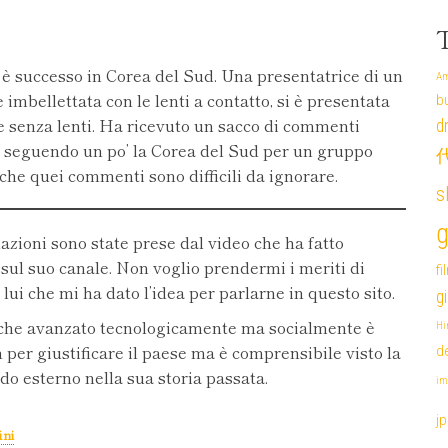
è successo in Corea del Sud. Una presentatrice di un
Am
 imbellettata con le lenti a contatto, si è presentata
b
e senza lenti. Ha ricevuto un sacco di commenti
d
e, seguendo un po’ la Corea del Sud per un gruppo
代
 che quei commenti sono difficili da ignorare.
s
g
zioni sono state prese dal video che ha fatto
sul suo canale. Non voglio prendermi i meriti di
fi
 lui che mi ha dato l’idea per parlarne in questo sito.
g
nche avanzato tecnologicamente ma socialmente è
Hi
 per giustificare il paese ma è comprensibile visto la
de
o esterno nella sua storia passata.
im
j
ini