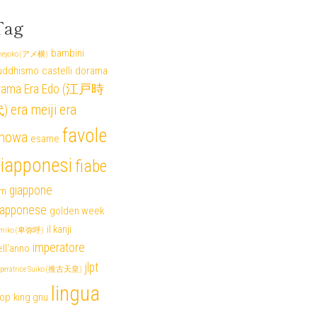
Tag
bambini
eyoko (アメ横)
uddhismo
castelli
dorama
rama
Era Edo (江戸時
era meiji
era
)
favole
howa
esame
iapponesi
fiabe
giappone
lm
iapponese
golden week
il kanji
miko (卑弥呼)
imperatore
ll'anno
jlpt
peratrice Suiko (推古天皇)
lingua
pop
king gnu