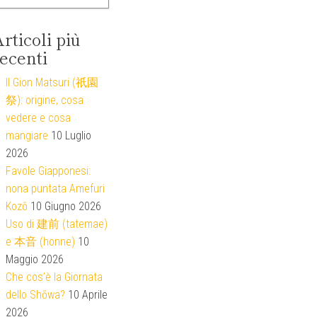
rticoli più
ecenti
Il Gion Matsuri (祇園
祭): origine, cosa
vedere e cosa
mangiare
10 Luglio
2026
Favole Giapponesi:
nona puntata Amefuri
Kozō
10 Giugno 2026
Uso di 建前 (tatemae)
e 本音 (honne)
10
Maggio 2026
Che cos’è la Giornata
dello Shōwa?
10 Aprile
2026