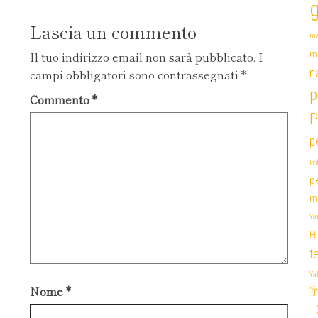
Lascia un commento
ma
m
Il tuo indirizzo email non sarà pubblicato.
I
campi obbligatori sono contrassegnati
*
n
p
Commento
*
P
p
ko
p
mi
Ya
H
t
Y
Nome
*
字 
（