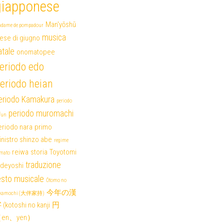
giapponese
Man'yōshū
dame de pompadour
musica
ese di giugno
atale
onomatopee
eriodo edo
eriodo heian
eriodo Kamakura
periodo
periodo muromachi
fun
eriodo nara
primo
nistro shinzo abe
regime
reiwa
storia
Toyotomi
mato
traduzione
ideyoshi
esto musicale
Ōtomo no
今年の漢
akamochi (大伴家持)
(kotoshi no kanji
円
en、yen）