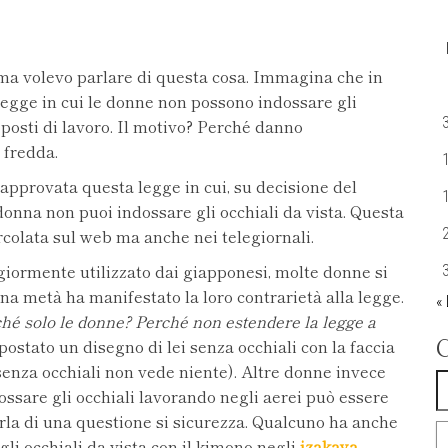
ma volevo parlare di questa cosa. Immagina che in
legge in cui le donne non possono indossare gli
i posti di lavoro. Il motivo? Perché danno
 fredda.
approvata questa legge in cui, su decisione del
 donna non puoi indossare gli occhiali da vista. Questa
ircolata sul web ma anche nei telegiornali.
giormente utilizzato dai giapponesi, molte donne si
Una metà ha manifestato la loro contrarietà alla legge.
«
hé solo le donne? Perché non estendere la legge a
postato un disegno di lei senza occhiali con la faccia
senza occhiali non vede niente). Altre donne invece
R
ssare gli occhiali lavorando negli aerei può essere
arla di una questione si sicurezza. Qualcuno ha anche
gli occhiali da vista con il kimono negli
izakaya
,