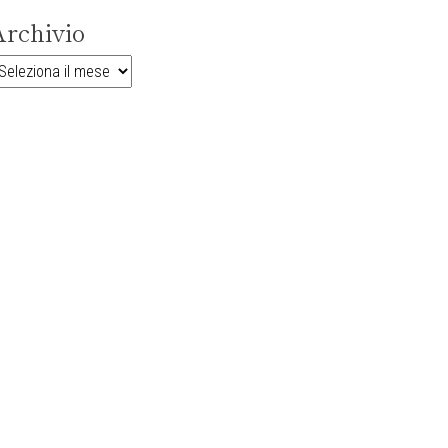
rchivio
rchivio