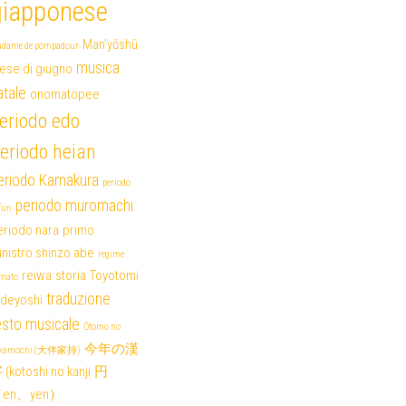
giapponese
Man'yōshū
dame de pompadour
musica
ese di giugno
atale
onomatopee
eriodo edo
eriodo heian
eriodo Kamakura
periodo
periodo muromachi
fun
eriodo nara
primo
nistro shinzo abe
regime
reiwa
storia
Toyotomi
mato
traduzione
ideyoshi
esto musicale
Ōtomo no
今年の漢
akamochi (大伴家持)
(kotoshi no kanji
円
en、yen）