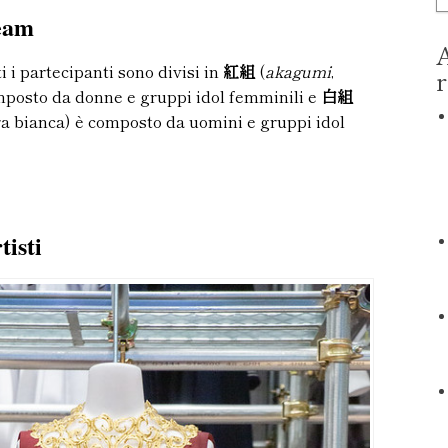
team
A
i i partecipanti sono divisi in
紅組
(
akagumi
,
r
mposto da donne e gruppi idol femminili e
白組
ra bianca) è composto da uomini e gruppi idol
tisti