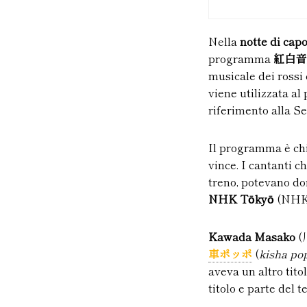
Nella
notte di cap
programma
紅白音
musicale dei rossi 
viene utilizzata al
riferimento alla S
Il programma è chiu
vince. I cantanti c
treno, potevano do
NHK Tōkyō
(NH
Kawada Masako
(川
車ポッポ
(
kisha po
aveva un altro tito
titolo e parte del t