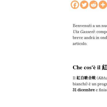
Benvenuti a un nuo
Uta Gassen
): comp
breve andrà in ond
articolo.
Che cos'è i
Il
紅白歌合戦
(
Kōha
bianchi) è un prog
31 dicembre
e fini