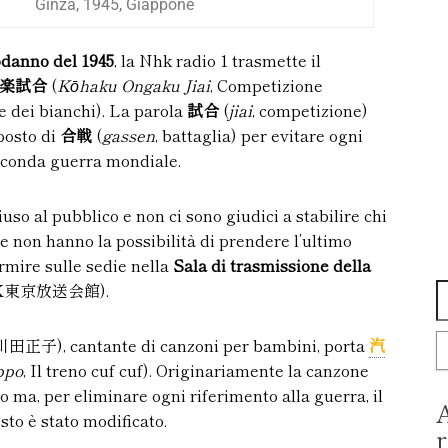
Ginza, 1945, Giappone
odanno del 1945
, la Nhk radio 1 trasmette il
楽試合
(
Kōhaku Ongaku Jiai
, Competizione
e dei bianchi). La parola
試合
(
jiai
, competizione)
 posto di
合戦
(
gassen
, battaglia) per evitare ogni
econda guerra mondiale.
so al pubblico e non ci sono giudici a stabilire chi
he non hanno la possibilità di prendere l’ultimo
rmire sulle sedie nella
Sala di trasmissione della
K東京放送会館).
田正子), cantante di canzoni per bambini, porta
汽
ppo
, Il treno cuf cuf). Originariamente la canzone
lo ma, per eliminare ogni riferimento alla guerra, il
A
esto è stato modificato.
r