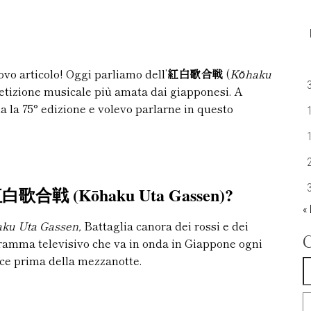
vo articolo! Oggi parliamo dell’
紅白歌合戦
(
Kōhaku
etizione musicale più amata dai giapponesi. A
a la 75° edizione e volevo parlarne in questo
l 紅白歌合戦 (Kōhaku Uta Gassen)?
«
ku Uta Gassen,
Battaglia canora dei rossi e dei
ramma televisivo che va in onda in Giappone ogni
sce prima della mezzanotte.