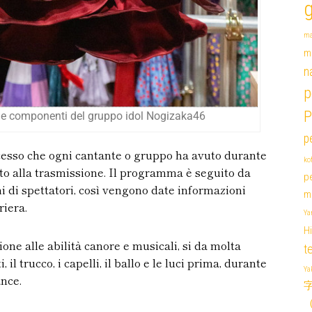
ma
m
n
p
P
lle componenti del gruppo idol Nogizaka46
p
esso che ogni cantante o gruppo ha avuto durante
ko
ato alla trasmissione. Il programma è seguito da
p
i di spettatori, così vengono date informazioni
mi
riera.
Ya
H
ione alle abilità canore e musicali, si da molta
t
, il trucco, i capelli, il ballo e le luci prima, durante
Y
nce.
字 
（