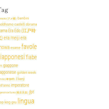
Tag
bambini
eyoko (アメ横)
uddhismo
castelli
dorama
rama
Era Edo (江戸時
era meiji
era
)
favole
howa
esame
iapponesi
fiabe
giappone
lm
iapponese
golden week
il kanji
miko (卑弥呼)
imperatore
ll'anno
jlpt
peratrice Suiko (推古天皇)
lingua
pop
king gnu