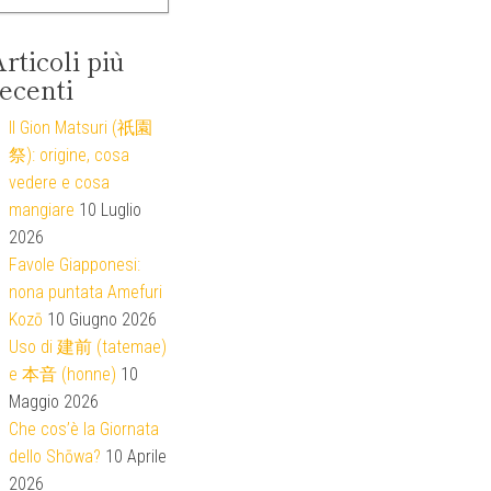
rticoli più
ecenti
Il Gion Matsuri (祇園
祭): origine, cosa
vedere e cosa
mangiare
10 Luglio
2026
Favole Giapponesi:
nona puntata Amefuri
Kozō
10 Giugno 2026
Uso di 建前 (tatemae)
e 本音 (honne)
10
Maggio 2026
Che cos’è la Giornata
dello Shōwa?
10 Aprile
2026