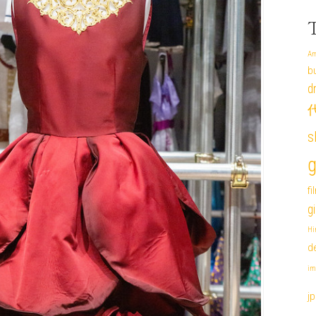
Am
b
d
代
s
g
fi
g
Hi
de
im
j