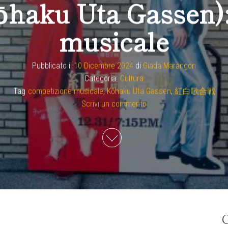
ku Uta Gassen): 
musicale
Pubblicato il
10 Dicembre 2024
di
Giada Marangon
Categoria:
Cultura
Tag
competizione musicale
,
Kōhaku Uta Gassen
,
紅白歌合戦
Scrivi un commento
C