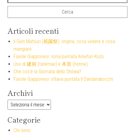
Articoli recenti
Il Gion Matsuri (祇園祭): origine, cosa vedere e cosa
mangiare
Favole Giapponesi: nona puntata Amefuri Kozō
Uso di 建前 (tatemae) e 本音 (honne)
Che cos’è la Giornata dello Shōwa?
Favole Giapponesi: ottava puntata Il Dandarabocchi
Archivi
Archivi
Categorie
Chi sono