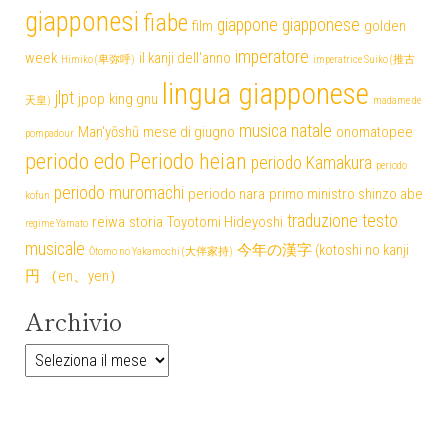
giapponesi
fiabe
giappone
giapponese
film
golden
imperatore
week
il kanji dell'anno
Himiko (卑弥呼)
imperatrice Suiko (推古
lingua giapponese
jlpt
jpop
king gnu
天皇)
madame de
musica
natale
Man'yōshū
mese di giugno
onomatopee
pompadour
periodo edo
Periodo heian
periodo Kamakura
periodo
periodo muromachi
periodo nara
primo ministro shinzo abe
kofun
traduzione testo
reiwa
storia
Toyotomi Hideyoshi
regime Yamato
musicale
今年の漢字 (kotoshi no kanji
Ōtomo no Yakamochi (大伴家持)
円 （en、yen）
Archivio
Archivio