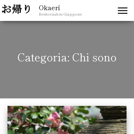
Okaeri
Bentornati in Giappone
Categoria:
Chi sono