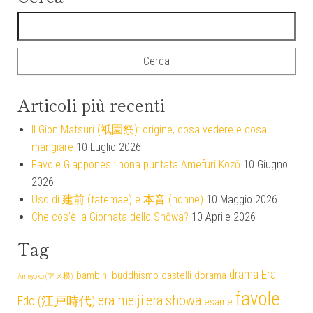
Ricerca per:
Articoli più recenti
Il Gion Matsuri (祇園祭): origine, cosa vedere e cosa
mangiare
10 Luglio 2026
Favole Giapponesi: nona puntata Amefuri Kozō
10 Giugno
2026
Uso di 建前 (tatemae) e 本音 (honne)
10 Maggio 2026
Che cos’è la Giornata dello Shōwa?
10 Aprile 2026
Tag
drama
Era
bambini
buddhismo
castelli
dorama
Ameyoko (アメ横)
favole
era meiji
era showa
Edo (江戸時代)
esame