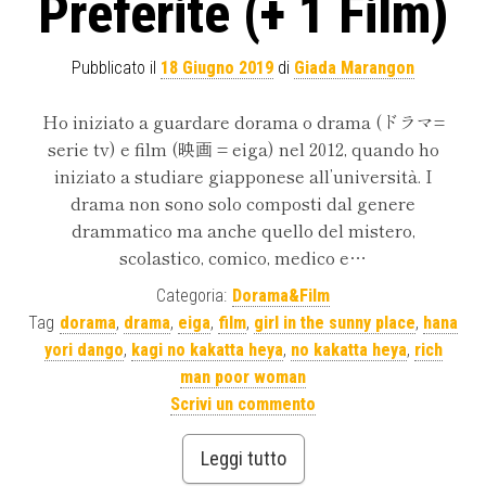
Preferite (+ 1 Film)
Pubblicato il
18 Giugno 2019
di
Giada Marangon
Ho iniziato a guardare dorama o drama (ドラマ=
serie tv) e film (映画 = eiga) nel 2012, quando ho
iniziato a studiare giapponese all’università. I
drama non sono solo composti dal genere
drammatico ma anche quello del mistero,
scolastico, comico, medico e…
Categoria:
Dorama&Film
Tag
dorama
,
drama
,
eiga
,
film
,
girl in the sunny place
,
hana
yori dango
,
kagi no kakatta heya
,
no kakatta heya
,
rich
man poor woman
Scrivi un commento
Leggi tutto