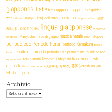
giapponesi
fiabe
giappone
giapponese
film
golden
imperatore
week
il kanji dell'anno
Himiko (卑弥呼)
imperatrice Suiko (推古
lingua giapponese
jlpt
jpop
king gnu
天皇)
madame de
musica
natale
Man'yōshū
mese di giugno
onomatopee
pompadour
periodo edo
Periodo heian
periodo Kamakura
periodo
periodo muromachi
periodo nara
primo ministro shinzo abe
kofun
traduzione testo
reiwa
storia
Toyotomi Hideyoshi
regime Yamato
musicale
今年の漢字 (kotoshi no kanji
Ōtomo no Yakamochi (大伴家持)
円 （en、yen）
Archivio
Archivio