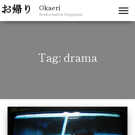
Okaeri
Bentornati in Giappone
Tag:
drama