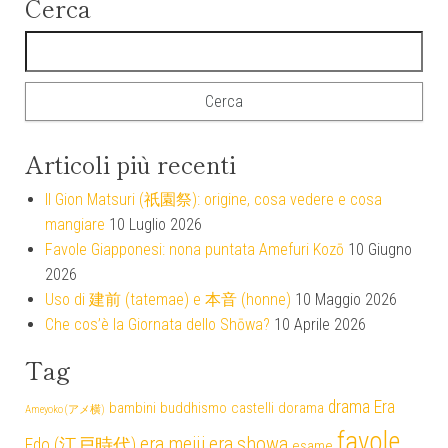
Cerca
Ricerca per:
Articoli più recenti
Il Gion Matsuri (祇園祭): origine, cosa vedere e cosa
mangiare
10 Luglio 2026
Favole Giapponesi: nona puntata Amefuri Kozō
10 Giugno
2026
Uso di 建前 (tatemae) e 本音 (honne)
10 Maggio 2026
Che cos’è la Giornata dello Shōwa?
10 Aprile 2026
Tag
drama
Era
bambini
buddhismo
castelli
dorama
Ameyoko (アメ横)
favole
era meiji
era showa
Edo (江戸時代)
esame