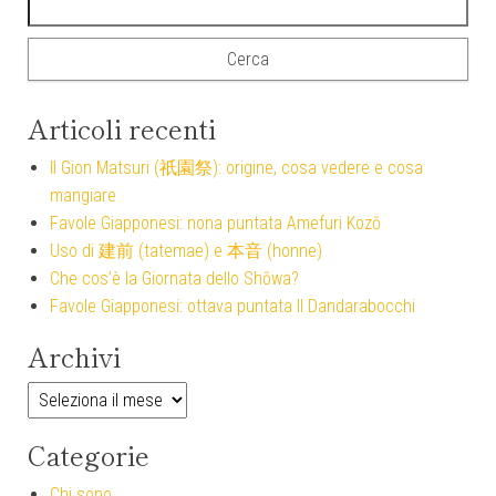
Articoli recenti
Il Gion Matsuri (祇園祭): origine, cosa vedere e cosa
mangiare
Favole Giapponesi: nona puntata Amefuri Kozō
Uso di 建前 (tatemae) e 本音 (honne)
Che cos’è la Giornata dello Shōwa?
Favole Giapponesi: ottava puntata Il Dandarabocchi
Archivi
Archivi
Categorie
Chi sono