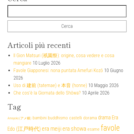
Ricerca per:
Articoli più recenti
Il Gion Matsuri (祇園祭): origine, cosa vedere e cosa
mangiare
10 Luglio 2026
Favole Giapponesi: nona puntata Amefuri Kozō
10 Giugno
2026
Uso di 建前 (tatemae) e 本音 (honne)
10 Maggio 2026
Che cos’è la Giornata dello Shōwa?
10 Aprile 2026
Tag
drama
Era
bambini
buddhismo
castelli
dorama
Ameyoko (アメ横)
favole
era meiji
era showa
Edo (江戸時代)
esame