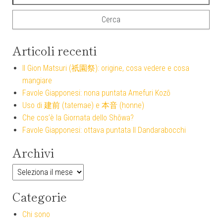
Articoli recenti
Il Gion Matsuri (祇園祭): origine, cosa vedere e cosa
mangiare
Favole Giapponesi: nona puntata Amefuri Kozō
Uso di 建前 (tatemae) e 本音 (honne)
Che cos’è la Giornata dello Shōwa?
Favole Giapponesi: ottava puntata Il Dandarabocchi
Archivi
Archivi
Categorie
Chi sono