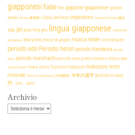
giapponesi
fiabe
giappone
giapponese
film
golden
imperatore
week
il kanji dell'anno
Himiko (卑弥呼)
imperatrice Suiko (推古
lingua giapponese
jlpt
jpop
king gnu
天皇)
madame de
musica
natale
Man'yōshū
mese di giugno
onomatopee
pompadour
periodo edo
Periodo heian
periodo Kamakura
periodo
periodo muromachi
periodo nara
primo ministro shinzo abe
kofun
traduzione testo
reiwa
storia
Toyotomi Hideyoshi
regime Yamato
musicale
今年の漢字 (kotoshi no kanji
Ōtomo no Yakamochi (大伴家持)
円 （en、yen）
Archivio
Archivio