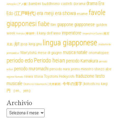
drama
Era
bambini
buddhismo
castelli
dorama
Ameyoko (アメ横)
favole
era meiji
era showa
Edo (江戸時代)
esame
giapponesi
fiabe
giappone
giapponese
film
golden
imperatore
week
il kanji dell'anno
Himiko (卑弥呼)
imperatrice Suiko (推古
lingua giapponese
jlpt
jpop
king gnu
天皇)
madame de
musica
natale
Man'yōshū
mese di giugno
onomatopee
pompadour
periodo edo
Periodo heian
periodo Kamakura
periodo
periodo muromachi
periodo nara
primo ministro shinzo abe
kofun
traduzione testo
reiwa
storia
Toyotomi Hideyoshi
regime Yamato
musicale
今年の漢字 (kotoshi no kanji
Ōtomo no Yakamochi (大伴家持)
円 （en、yen）
Archivio
Archivio