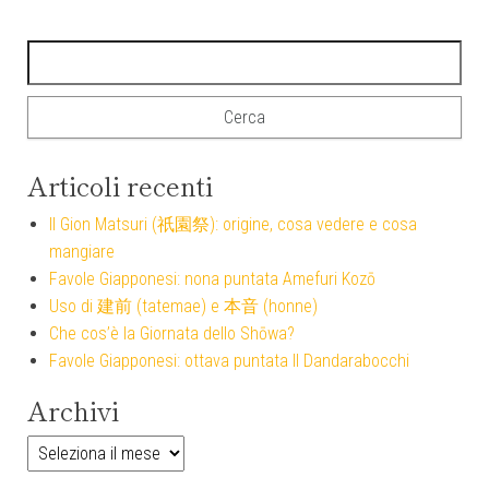
Ricerca per:
Articoli recenti
Il Gion Matsuri (祇園祭): origine, cosa vedere e cosa
mangiare
Favole Giapponesi: nona puntata Amefuri Kozō
Uso di 建前 (tatemae) e 本音 (honne)
Che cos’è la Giornata dello Shōwa?
Favole Giapponesi: ottava puntata Il Dandarabocchi
Archivi
Archivi