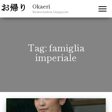
Okaeri
Bentornati in Giappone
Tag:
famiglia
imperiale