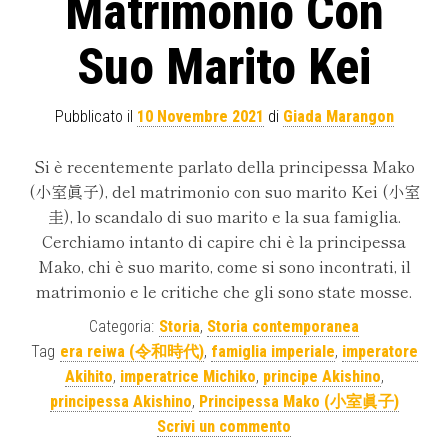
Matrimonio Con
Suo Marito Kei
Pubblicato il
10 Novembre 2021
di
Giada Marangon
Si è recentemente parlato della principessa Mako
(小室眞子), del matrimonio con suo marito Kei (小室
圭), lo scandalo di suo marito e la sua famiglia.
Cerchiamo intanto di capire chi è la principessa
Mako, chi è suo marito, come si sono incontrati, il
matrimonio e le critiche che gli sono state mosse.
Categoria:
Storia
,
Storia contemporanea
Tag
era reiwa (令和時代)
,
famiglia imperiale
,
imperatore
Akihito
,
imperatrice Michiko
,
principe Akishino
,
principessa Akishino
,
Principessa Mako (小室眞子)
Scrivi un commento