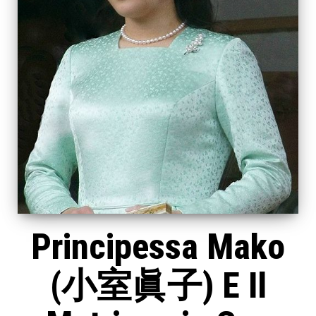
Principessa Mako
(小室眞子) E Il