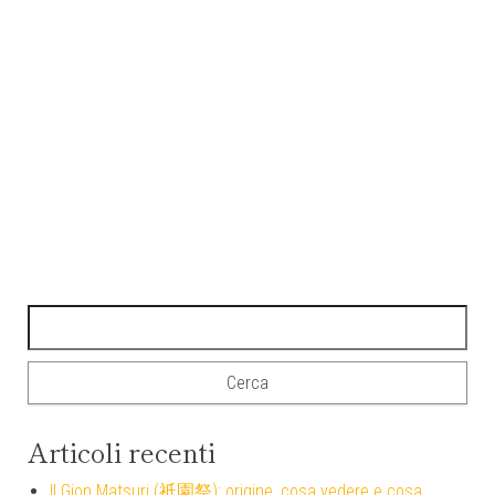
Ricerca per:
Articoli recenti
Il Gion Matsuri (祇園祭): origine, cosa vedere e cosa