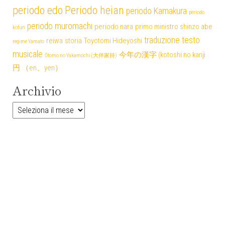
periodo edo
Periodo heian
periodo Kamakura
periodo
periodo muromachi
periodo nara
primo ministro shinzo abe
kofun
traduzione testo
reiwa
storia
Toyotomi Hideyoshi
regime Yamato
musicale
今年の漢字 (kotoshi no kanji
Ōtomo no Yakamochi (大伴家持)
円 （en、yen）
Archivio
Archivio