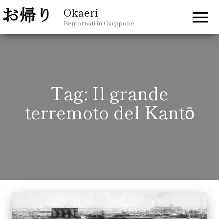
Okaeri
Bentornati in Giappone
Tag:
Il grande
terremoto del Kantō