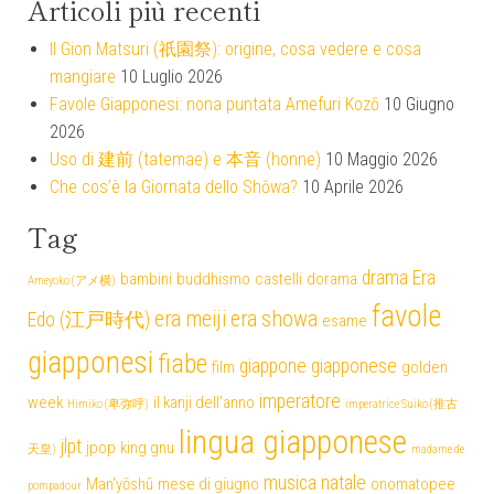
Articoli più recenti
Il Gion Matsuri (祇園祭): origine, cosa vedere e cosa
mangiare
10 Luglio 2026
Favole Giapponesi: nona puntata Amefuri Kozō
10 Giugno
2026
Uso di 建前 (tatemae) e 本音 (honne)
10 Maggio 2026
Che cos’è la Giornata dello Shōwa?
10 Aprile 2026
Tag
drama
Era
bambini
buddhismo
castelli
dorama
Ameyoko (アメ横)
favole
era meiji
era showa
Edo (江戸時代)
esame
giapponesi
fiabe
giappone
giapponese
film
golden
imperatore
week
il kanji dell'anno
Himiko (卑弥呼)
imperatrice Suiko (推古
lingua giapponese
jlpt
jpop
king gnu
天皇)
madame de
musica
natale
Man'yōshū
mese di giugno
onomatopee
pompadour