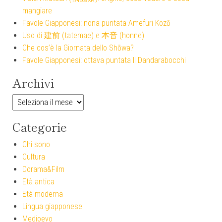
mangiare
Favole Giapponesi: nona puntata Amefuri Kozō
Uso di 建前 (tatemae) e 本音 (honne)
Che cos’è la Giornata dello Shōwa?
Favole Giapponesi: ottava puntata Il Dandarabocchi
Archivi
Archivi
Categorie
Chi sono
Cultura
Dorama&Film
Età antica
Età moderna
Lingua giapponese
Medioevo