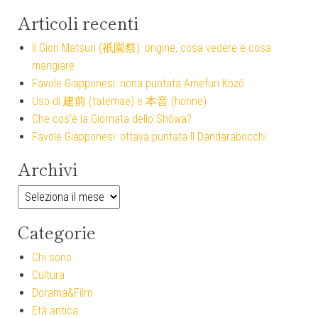
Articoli recenti
Il Gion Matsuri (祇園祭): origine, cosa vedere e cosa
mangiare
Favole Giapponesi: nona puntata Amefuri Kozō
Uso di 建前 (tatemae) e 本音 (honne)
Che cos’è la Giornata dello Shōwa?
Favole Giapponesi: ottava puntata Il Dandarabocchi
Archivi
Archivi
Categorie
Chi sono
Cultura
Dorama&Film
Età antica