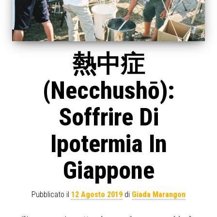
熱中症
(necchushō):
Soffrire Di
Ipotermia In
Giappone
Pubblicato il
12 Agosto 2019
di
Giada Marangon