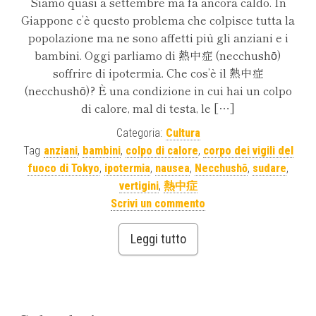
Siamo quasi a settembre ma fa ancora caldo. In
Giappone c’è questo problema che colpisce tutta la
popolazione ma ne sono affetti più gli anziani e i
bambini. Oggi parliamo di 熱中症 (necchushō)
soffrire di ipotermia. Che cos’è il 熱中症
(necchushō)? È una condizione in cui hai un colpo
di calore, mal di testa, le […]
Categoria:
Cultura
Tag
anziani
,
bambini
,
colpo di calore
,
corpo dei vigili del
fuoco di Tokyo
,
ipotermia
,
nausea
,
Necchushō
,
sudare
,
vertigini
,
熱中症
Scrivi un commento
Leggi tutto