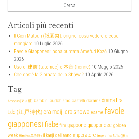
Articoli più recenti
Il Gion Matsuri (祇園祭): origine, cosa vedere e cosa
mangiare
10 Luglio 2026
Favole Giapponesi: nona puntata Amefuri Kozō
10 Giugno
2026
Uso di 建前 (tatemae) e 本音 (honne)
10 Maggio 2026
Che cos’è la Giornata dello Shōwa?
10 Aprile 2026
Tag
drama
Era
bambini
buddhismo
castelli
dorama
Ameyoko (アメ横)
favole
era meiji
era showa
Edo (江戸時代)
esame
giapponesi
fiabe
giappone
giapponese
film
golden
imperatore
week
il kanji dell'anno
Himiko (卑弥呼)
imperatrice Suiko (推古