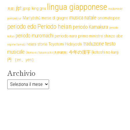
lingua giapponese
jlpt
jpop
king gnu
天皇)
madame de
musica
natale
Man'yōshū
mese di giugno
onomatopee
pompadour
periodo edo
Periodo heian
periodo Kamakura
periodo
periodo muromachi
periodo nara
primo ministro shinzo abe
kofun
traduzione testo
reiwa
storia
Toyotomi Hideyoshi
regime Yamato
musicale
今年の漢字 (kotoshi no kanji
Ōtomo no Yakamochi (大伴家持)
円 （en、yen）
Archivio
Archivio