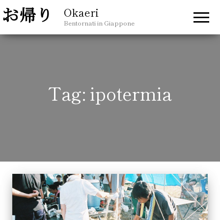
Okaeri
Bentornati in Giappone
Tag:
ipotermia