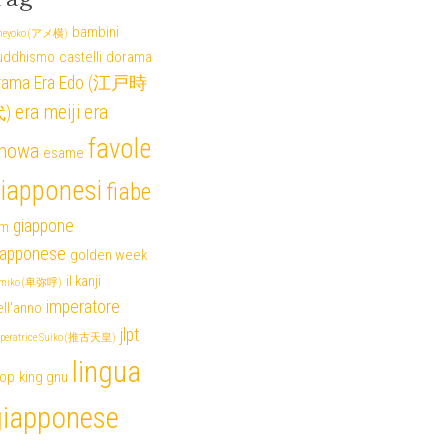
bambini
eyoko (アメ横)
uddhismo
castelli
dorama
rama
Era Edo (江戸時
era meiji
era
)
favole
howa
esame
iapponesi
fiabe
giappone
lm
iapponese
golden week
il kanji
miko (卑弥呼)
imperatore
ll'anno
jlpt
peratrice Suiko (推古天皇)
lingua
pop
king gnu
giapponese