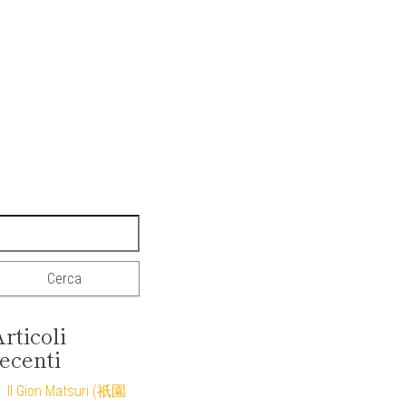
icerca per:
rticoli
ecenti
Il Gion Matsuri (祇園