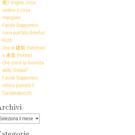
祭): origine, cosa
vedere e cosa
mangiare
Favole Giapponesi:
nona puntata Amefuri
Kozō
Uso di 建前 (tatemae)
e 本音 (honne)
Che cos’è la Giornata
dello Shōwa?
Favole Giapponesi:
ottava puntata Il
Dandarabocchi
rchivi
rchivi
ategorie