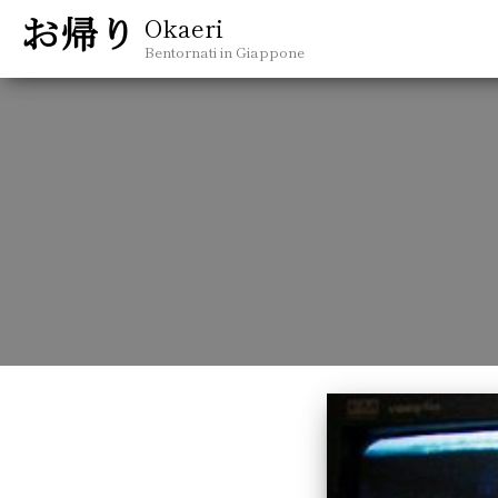
Okaeri
Bentornati in Giappone