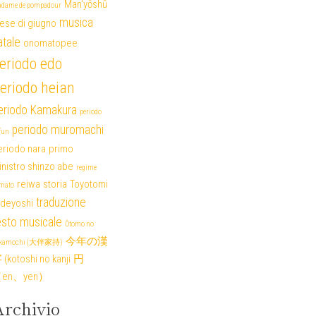
Man'yōshū
dame de pompadour
musica
ese di giugno
atale
onomatopee
eriodo edo
eriodo heian
eriodo Kamakura
periodo
periodo muromachi
fun
eriodo nara
primo
nistro shinzo abe
regime
reiwa
storia
Toyotomi
mato
traduzione
ideyoshi
esto musicale
Ōtomo no
今年の漢
akamochi (大伴家持)
(kotoshi no kanji
円
en、yen）
rchivio