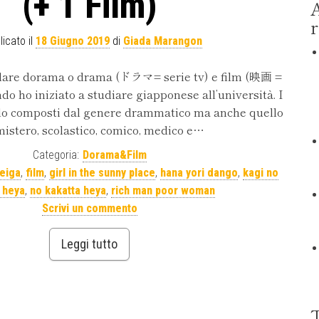
(+ 1 Film)
A
r
icato il
18 Giugno 2019
di
Giada Marangon
rdare dorama o drama (ドラマ= serie tv) e film (映画 =
ndo ho iniziato a studiare giapponese all’università. I
lo composti dal genere drammatico ma anche quello
mistero, scolastico, comico, medico e…
Categoria:
Dorama&Film
eiga
,
film
,
girl in the sunny place
,
hana yori dango
,
kagi no
 heya
,
no kakatta heya
,
rich man poor woman
Scrivi un commento
Leggi tutto