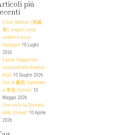
rticoli più
ecenti
Il Gion Matsuri (祇園
祭): origine, cosa
vedere e cosa
mangiare
10 Luglio
2026
Favole Giapponesi:
nona puntata Amefuri
Kozō
10 Giugno 2026
Uso di 建前 (tatemae)
e 本音 (honne)
10
Maggio 2026
Che cos’è la Giornata
dello Shōwa?
10 Aprile
2026
Tag