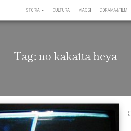
STORIA
CULTURA
VIAGGI
DORAMA&FILM
Tag:
no kakatta heya
C