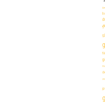
Am
b
d
代
s
g
fi
g
Hi
de
im
j