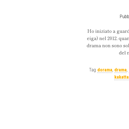
Pubbl
Ho iniziato a gua
eiga) nel 2012, qua
drama non sono so
del 
Tag
dorama
,
drama
,
kakatta