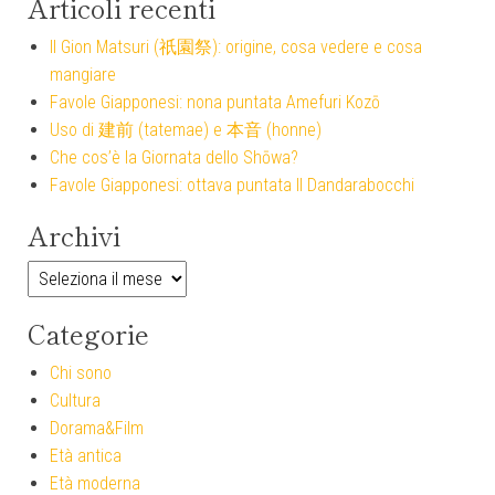
Articoli recenti
Il Gion Matsuri (祇園祭): origine, cosa vedere e cosa
mangiare
Favole Giapponesi: nona puntata Amefuri Kozō
Uso di 建前 (tatemae) e 本音 (honne)
Che cos’è la Giornata dello Shōwa?
Favole Giapponesi: ottava puntata Il Dandarabocchi
Archivi
Archivi
Categorie
Chi sono
Cultura
Dorama&Film
Età antica
Età moderna