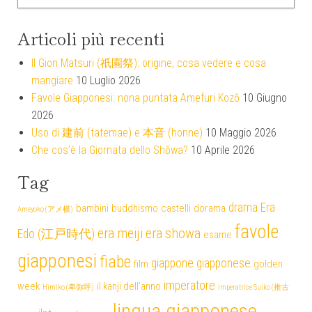
Articoli più recenti
Il Gion Matsuri (祇園祭): origine, cosa vedere e cosa
mangiare
10 Luglio 2026
Favole Giapponesi: nona puntata Amefuri Kozō
10 Giugno
2026
Uso di 建前 (tatemae) e 本音 (honne)
10 Maggio 2026
Che cos’è la Giornata dello Shōwa?
10 Aprile 2026
Tag
drama
Era
bambini
buddhismo
castelli
dorama
Ameyoko (アメ横)
favole
era meiji
era showa
Edo (江戸時代)
esame
giapponesi
fiabe
giappone
giapponese
film
golden
imperatore
week
il kanji dell'anno
Himiko (卑弥呼)
imperatrice Suiko (推古
lingua giapponese