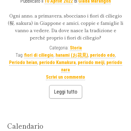
Pubblicato il
10 Aprile 2022
di
Giada Marangon
Ogni anno, a primavera, sbocciano i fiori di ciliegio
(桜, sakura) in Giappone e amici, coppie e famiglie li
vanno a vedere. Da dove nasce la tradizione e
perché proprio i fiori di ciliegio?
Categoria:
Storia
Tag
fiori di ciliegio
,
hanami (お花見)
,
periodo edo
,
Periodo heian
,
periodo Kamakura
,
periodo meiji
,
periodo
nara
Scrivi un commento
Leggi tutto
Calendario