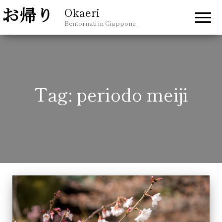
Okaeri
Bentornati in Giappone
Tag:
periodo meiji