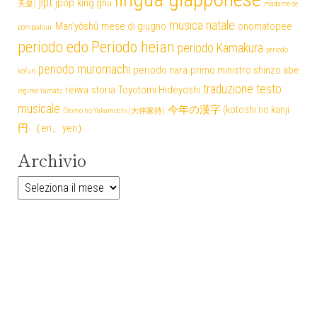
jlpt
jpop
king gnu
天皇)
madame de
musica
natale
Man'yōshū
mese di giugno
onomatopee
pompadour
periodo edo
Periodo heian
periodo Kamakura
periodo
periodo muromachi
periodo nara
primo ministro shinzo abe
kofun
traduzione testo
reiwa
storia
Toyotomi Hideyoshi
regime Yamato
musicale
今年の漢字 (kotoshi no kanji
Ōtomo no Yakamochi (大伴家持)
円 （en、yen）
Archivio
Archivio