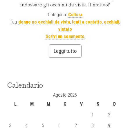
indossare gli occhiali da vista. Il motivo?
Categoria:
Cultura
Tag
donne no occhiali da vista
,
lenti a contatto
,
occhiali
,
vietato
Scrivi un commento
Leggi tutto
Calendario
Agosto 2026
L
M
M
G
V
S
D
1
2
3
4
5
6
7
8
9