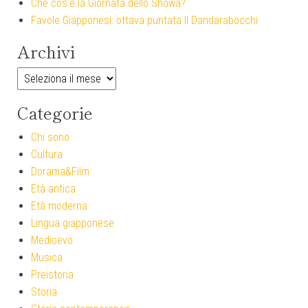
Che cos’è la Giornata dello Shōwa?
Favole Giapponesi: ottava puntata Il Dandarabocchi
Archivi
Archivi
Categorie
Chi sono
Cultura
Dorama&Film
Età antica
Età moderna
Lingua giapponese
Medioevo
Musica
Preistoria
Storia