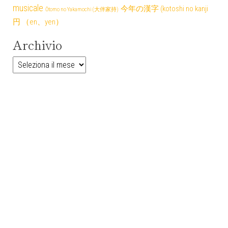
musicale
今年の漢字 (kotoshi no kanji
Ōtomo no Yakamochi (大伴家持)
円 （en、yen）
Archivio
Archivio