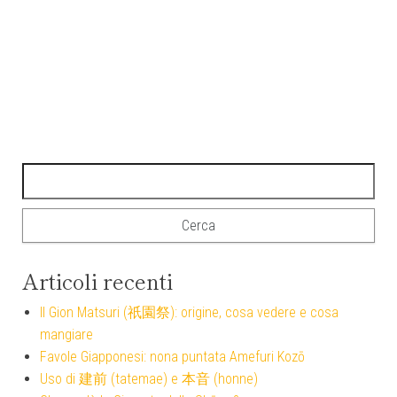
Ricerca per:
Articoli recenti
Il Gion Matsuri (祇園祭): origine, cosa vedere e cosa
mangiare
Favole Giapponesi: nona puntata Amefuri Kozō
Uso di 建前 (tatemae) e 本音 (honne)