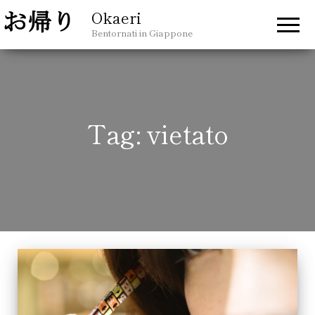
Okaeri
Bentornati in Giappone
Tag:
vietato