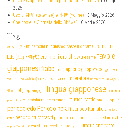
Favole Giapponesi: nona puntata Amefuri Kozō
10 Giugno
2026
Uso di 建前 (tatemae) e 本音 (honne)
10 Maggio 2026
Che cos’è la Giornata dello Shōwa?
10 Aprile 2026
Tag
drama
Era
bambini
buddhismo
castelli
dorama
Ameyoko (アメ横)
favole
era meiji
era showa
Edo (江戸時代)
esame
giapponesi
fiabe
giappone
giapponese
film
golden
imperatore
week
il kanji dell'anno
Himiko (卑弥呼)
imperatrice Suiko (推古
lingua giapponese
jlpt
jpop
king gnu
天皇)
madame de
musica
natale
Man'yōshū
mese di giugno
onomatopee
pompadour
periodo edo
Periodo heian
periodo Kamakura
periodo
periodo muromachi
periodo nara
primo ministro shinzo abe
kofun
traduzione testo
reiwa
storia
Toyotomi Hideyoshi
regime Yamato