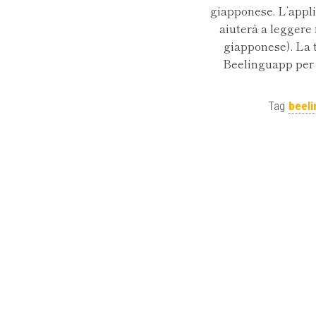
giapponese. L’appli
aiuterà a leggere 
giapponese). La t
Beelinguapp per l
Tag
beeli