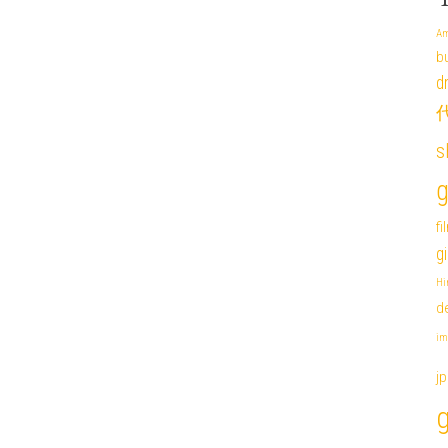
Am
b
d
代
s
g
fi
g
Hi
de
im
j