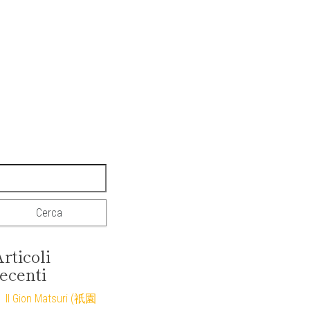
icerca per:
rticoli
ecenti
Il Gion Matsuri (祇園