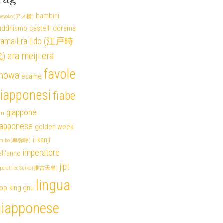
bambini
eyoko (アメ横)
uddhismo
castelli
dorama
rama
Era Edo (江戸時
era meiji
era
)
favole
howa
esame
iapponesi
fiabe
giappone
lm
iapponese
golden week
il kanji
miko (卑弥呼)
imperatore
ll'anno
jlpt
peratrice Suiko (推古天皇)
lingua
pop
king gnu
giapponese