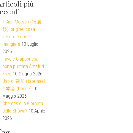
rticoli più
ecenti
Il Gion Matsuri (祇園
祭): origine, cosa
vedere e cosa
mangiare
10 Luglio
2026
Favole Giapponesi:
nona puntata Amefuri
Kozō
10 Giugno 2026
Uso di 建前 (tatemae)
e 本音 (honne)
10
Maggio 2026
Che cos’è la Giornata
dello Shōwa?
10 Aprile
2026
Tag