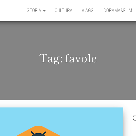
STORIA
CULTURA
VIAGGI
DORAMA&FILM
Tag:
favole
C