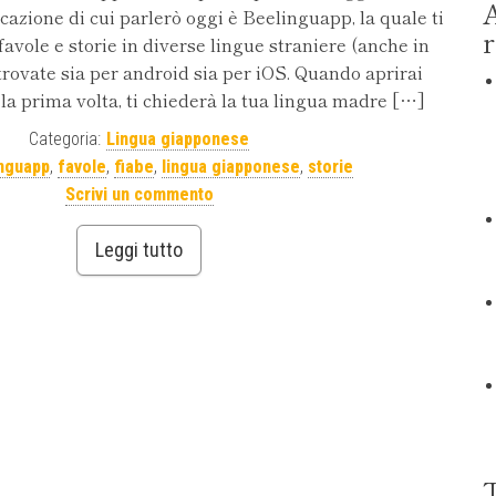
A
cazione di cui parlerò oggi è Beelinguapp, la quale ti
r
favole e storie in diverse lingue straniere (anche in
rovate sia per android sia per iOS. Quando aprirai
a prima volta, ti chiederà la tua lingua madre […]
Categoria:
Lingua giapponese
nguapp
,
favole
,
fiabe
,
lingua giapponese
,
storie
Scrivi un commento
Leggi tutto