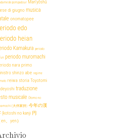
Man'yōshū
dame de pompadour
musica
ese di giugno
atale
onomatopee
eriodo edo
eriodo heian
eriodo Kamakura
periodo
periodo muromachi
fun
eriodo nara
primo
nistro shinzo abe
regime
reiwa
storia
Toyotomi
mato
traduzione
ideyoshi
esto musicale
Ōtomo no
今年の漢
akamochi (大伴家持)
(kotoshi no kanji
円
en、yen）
rchivio