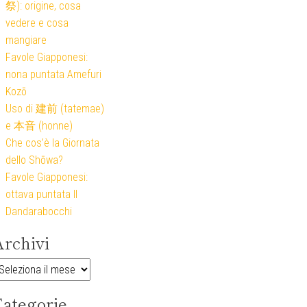
祭): origine, cosa
vedere e cosa
mangiare
Favole Giapponesi:
nona puntata Amefuri
Kozō
Uso di 建前 (tatemae)
e 本音 (honne)
Che cos’è la Giornata
dello Shōwa?
Favole Giapponesi:
ottava puntata Il
Dandarabocchi
rchivi
rchivi
ategorie