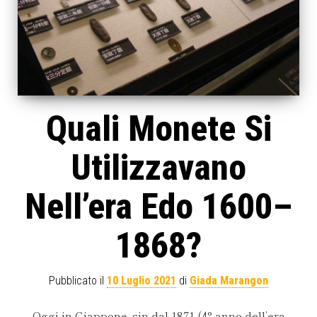
Quali Monete Si
Utilizzavano
Nell’era Edo 1600–
1868?
Pubblicato il
10 Luglio 2021
di
Giada Marangon
Oggi in Giappone, sin dal 1871 (4° anno dell’era