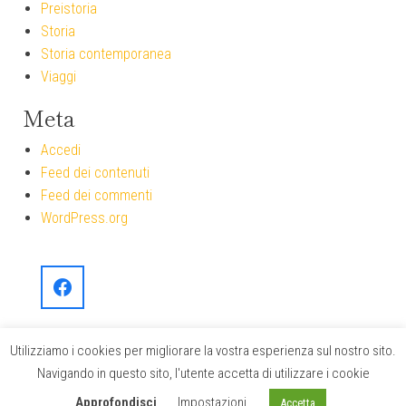
Preistoria
Storia
Storia contemporanea
Viaggi
Meta
Accedi
Feed dei contenuti
Feed dei commenti
WordPress.org
Utilizziamo i cookies per migliorare la vostra esperienza sul nostro sito.
Navigando in questo sito, l'utente accetta di utilizzare i cookie
Okaeri.it
|
Bentornati in Giappone
Approfondisci
Impostazioni
Accetta