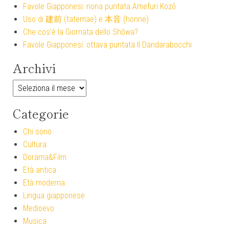
Favole Giapponesi: nona puntata Amefuri Kozō
Uso di 建前 (tatemae) e 本音 (honne)
Che cos’è la Giornata dello Shōwa?
Favole Giapponesi: ottava puntata Il Dandarabocchi
Archivi
Archivi
Categorie
Chi sono
Cultura
Dorama&Film
Età antica
Età moderna
Lingua giapponese
Medioevo
Musica