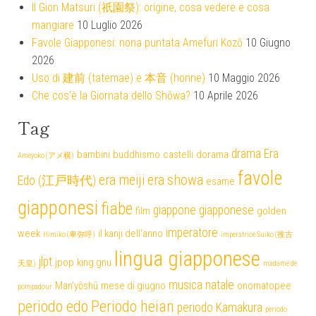
Il Gion Matsuri (祇園祭): origine, cosa vedere e cosa
mangiare
10 Luglio 2026
Favole Giapponesi: nona puntata Amefuri Kozō
10 Giugno
2026
Uso di 建前 (tatemae) e 本音 (honne)
10 Maggio 2026
Che cos’è la Giornata dello Shōwa?
10 Aprile 2026
Tag
drama
Era
bambini
buddhismo
castelli
dorama
Ameyoko (アメ横)
favole
era meiji
era showa
Edo (江戸時代)
esame
giapponesi
fiabe
giappone
giapponese
film
golden
imperatore
week
il kanji dell'anno
Himiko (卑弥呼)
imperatrice Suiko (推古
lingua giapponese
jlpt
jpop
king gnu
天皇)
madame de
musica
natale
Man'yōshū
mese di giugno
onomatopee
pompadour
periodo edo
Periodo heian
periodo Kamakura
periodo