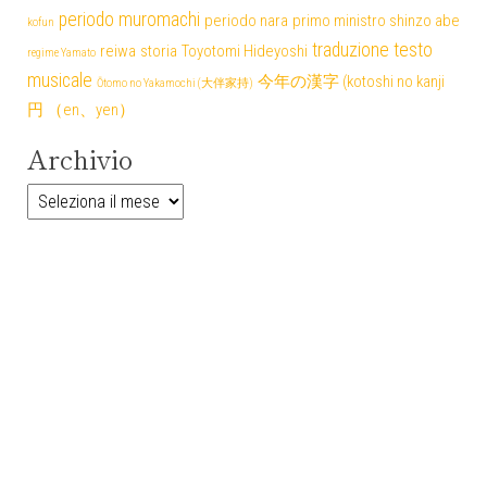
periodo muromachi
periodo nara
primo ministro shinzo abe
kofun
traduzione testo
reiwa
storia
Toyotomi Hideyoshi
regime Yamato
musicale
今年の漢字 (kotoshi no kanji
Ōtomo no Yakamochi (大伴家持)
円 （en、yen）
Archivio
Archivio