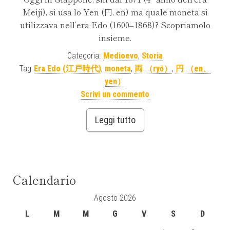
Meiji), si usa lo Yen (円, en) ma quale moneta si
utilizzava nell’era Edo (1600–1868)? Scopriamolo
insieme.
Categoria:
Medioevo
,
Storia
Tag
Era Edo (江戸時代)
,
moneta
,
両 （ryō）
,
円 （en、
yen）
Scrivi un commento
Leggi tutto
Calendario
Agosto 2026
L
M
M
G
V
S
D