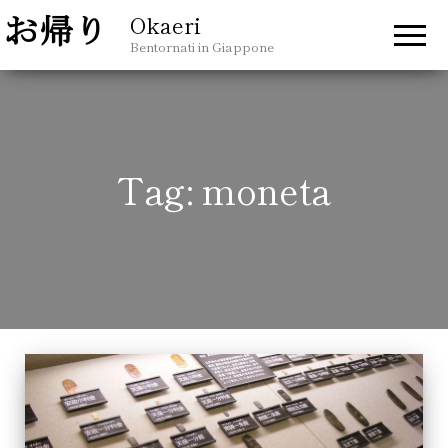
Okaeri
Bentornati in Giappone
Tag:
moneta