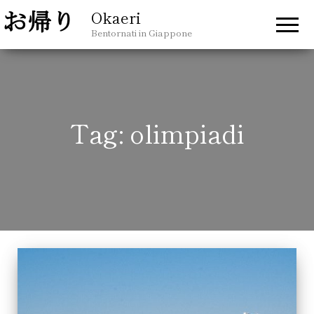
Okaeri
Bentornati in Giappone
Tag:
olimpiadi