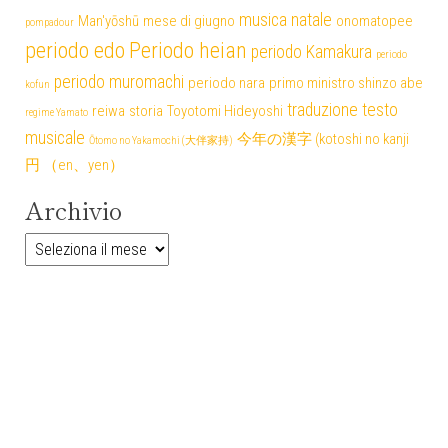
musica
natale
Man'yōshū
mese di giugno
onomatopee
pompadour
periodo edo
Periodo heian
periodo Kamakura
periodo
periodo muromachi
periodo nara
primo ministro shinzo abe
kofun
traduzione testo
reiwa
storia
Toyotomi Hideyoshi
regime Yamato
musicale
今年の漢字 (kotoshi no kanji
Ōtomo no Yakamochi (大伴家持)
円 （en、yen）
Archivio
Archivio