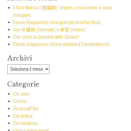
Il Gion Matsuri (祇園祭): origine, cosa vedere e cosa
mangiare
Favole Giapponesi: nona puntata Amefuri Kozō
Uso di 建前 (tatemae) e 本音 (honne)
Che cos’è la Giornata dello Shōwa?
Favole Giapponesi: ottava puntata Il Dandarabocchi
Archivi
Archivi
Categorie
Chi sono
Cultura
Dorama&Film
Età antica
Età moderna
Lingua giapponese