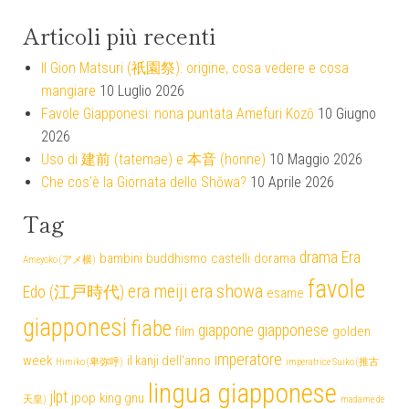
Articoli più recenti
Il Gion Matsuri (祇園祭): origine, cosa vedere e cosa
mangiare
10 Luglio 2026
Favole Giapponesi: nona puntata Amefuri Kozō
10 Giugno
2026
Uso di 建前 (tatemae) e 本音 (honne)
10 Maggio 2026
Che cos’è la Giornata dello Shōwa?
10 Aprile 2026
Tag
drama
Era
bambini
buddhismo
castelli
dorama
Ameyoko (アメ横)
favole
era meiji
era showa
Edo (江戸時代)
esame
giapponesi
fiabe
giappone
giapponese
film
golden
imperatore
week
il kanji dell'anno
Himiko (卑弥呼)
imperatrice Suiko (推古
lingua giapponese
jlpt
jpop
king gnu
天皇)
madame de