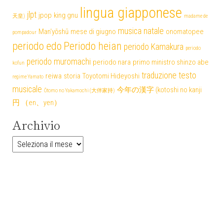
lingua giapponese
jlpt
jpop
king gnu
天皇)
madame de
musica
natale
Man'yōshū
mese di giugno
onomatopee
pompadour
periodo edo
Periodo heian
periodo Kamakura
periodo
periodo muromachi
periodo nara
primo ministro shinzo abe
kofun
traduzione testo
reiwa
storia
Toyotomi Hideyoshi
regime Yamato
musicale
今年の漢字 (kotoshi no kanji
Ōtomo no Yakamochi (大伴家持)
円 （en、yen）
Archivio
Archivio