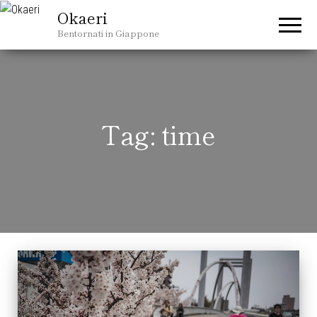
Okaeri
Bentornati in Giappone
Tag:
time