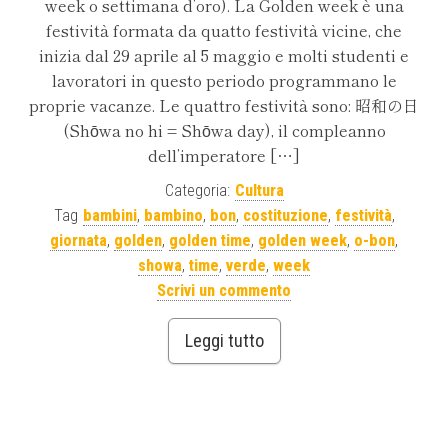
week o settimana d’oro). La Golden week è una
festività formata da quatto festività vicine, che
inizia dal 29 aprile al 5 maggio e molti studenti e
lavoratori in questo periodo programmano le
proprie vacanze. Le quattro festività sono: 昭和の日
(Shōwa no hi = Shōwa day), il compleanno
dell’imperatore […]
Categoria:
Cultura
Tag
bambini
,
bambino
,
bon
,
costituzione
,
festività
,
giornata
,
golden
,
golden time
,
golden week
,
o-bon
,
showa
,
time
,
verde
,
week
Scrivi un commento
Leggi tutto