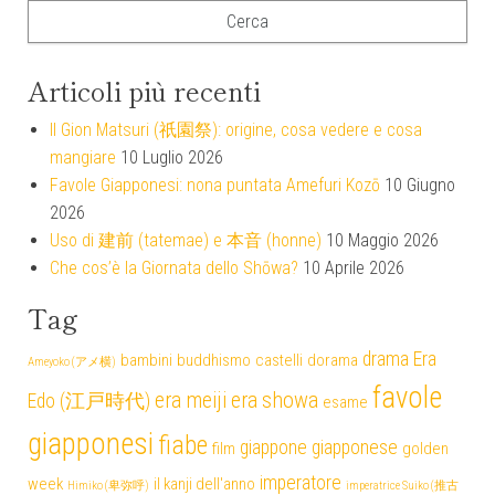
Articoli più recenti
Il Gion Matsuri (祇園祭): origine, cosa vedere e cosa
mangiare
10 Luglio 2026
Favole Giapponesi: nona puntata Amefuri Kozō
10 Giugno
2026
Uso di 建前 (tatemae) e 本音 (honne)
10 Maggio 2026
Che cos’è la Giornata dello Shōwa?
10 Aprile 2026
Tag
drama
Era
bambini
buddhismo
castelli
dorama
Ameyoko (アメ横)
favole
era meiji
era showa
Edo (江戸時代)
esame
giapponesi
fiabe
giappone
giapponese
film
golden
imperatore
week
il kanji dell'anno
Himiko (卑弥呼)
imperatrice Suiko (推古