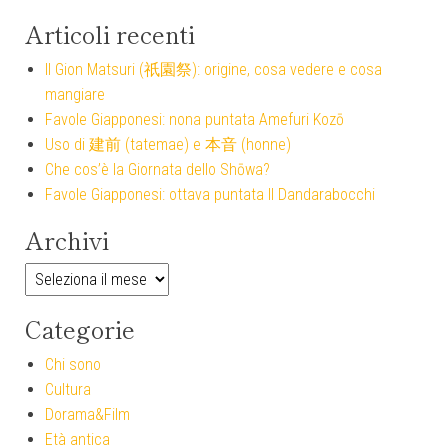
Articoli recenti
Il Gion Matsuri (祇園祭): origine, cosa vedere e cosa
mangiare
Favole Giapponesi: nona puntata Amefuri Kozō
Uso di 建前 (tatemae) e 本音 (honne)
Che cos’è la Giornata dello Shōwa?
Favole Giapponesi: ottava puntata Il Dandarabocchi
Archivi
Archivi
Categorie
Chi sono
Cultura
Dorama&Film
Età antica