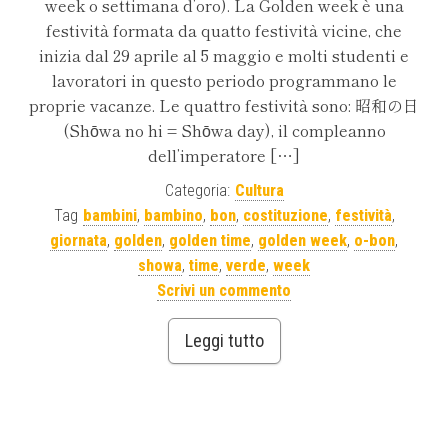
week o settimana d’oro). La Golden week è una
festività formata da quatto festività vicine, che
inizia dal 29 aprile al 5 maggio e molti studenti e
lavoratori in questo periodo programmano le
proprie vacanze. Le quattro festività sono: 昭和の日
(Shōwa no hi = Shōwa day), il compleanno
dell’imperatore […]
Categoria:
Cultura
Tag
bambini
,
bambino
,
bon
,
costituzione
,
festività
,
giornata
,
golden
,
golden time
,
golden week
,
o-bon
,
showa
,
time
,
verde
,
week
Scrivi un commento
Leggi tutto