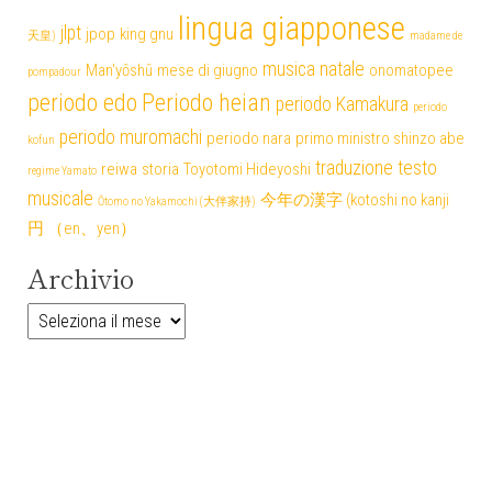
lingua giapponese
jlpt
jpop
king gnu
天皇)
madame de
musica
natale
Man'yōshū
mese di giugno
onomatopee
pompadour
periodo edo
Periodo heian
periodo Kamakura
periodo
periodo muromachi
periodo nara
primo ministro shinzo abe
kofun
traduzione testo
reiwa
storia
Toyotomi Hideyoshi
regime Yamato
musicale
今年の漢字 (kotoshi no kanji
Ōtomo no Yakamochi (大伴家持)
円 （en、yen）
Archivio
Archivio