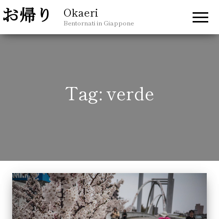
Okaeri
Bentornati in Giappone
Tag:
verde