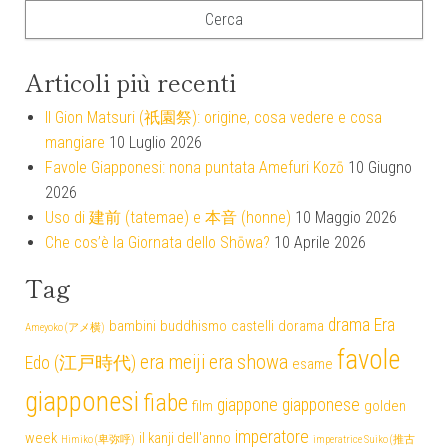
Articoli più recenti
Il Gion Matsuri (祇園祭): origine, cosa vedere e cosa
mangiare
10 Luglio 2026
Favole Giapponesi: nona puntata Amefuri Kozō
10 Giugno
2026
Uso di 建前 (tatemae) e 本音 (honne)
10 Maggio 2026
Che cos’è la Giornata dello Shōwa?
10 Aprile 2026
Tag
drama
Era
bambini
buddhismo
castelli
dorama
Ameyoko (アメ横)
favole
era meiji
era showa
Edo (江戸時代)
esame
giapponesi
fiabe
giappone
giapponese
film
golden
imperatore
week
il kanji dell'anno
Himiko (卑弥呼)
imperatrice Suiko (推古